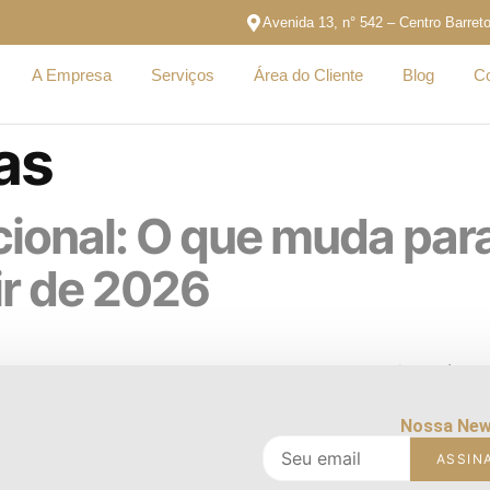
Avenida 13, n° 542 – Centro Barret
A Empresa
Serviços
Área do Cliente
Blog
Co
as
ional: O que muda par
ir de 2026
a obrigatoriedade da Nota Fiscal de Serviço Eletrônica (NF
sca simplificar a rotina das empresas, reduzir custos e traz
? A NFS-e Padrão […]
Nossa New
ASSIN