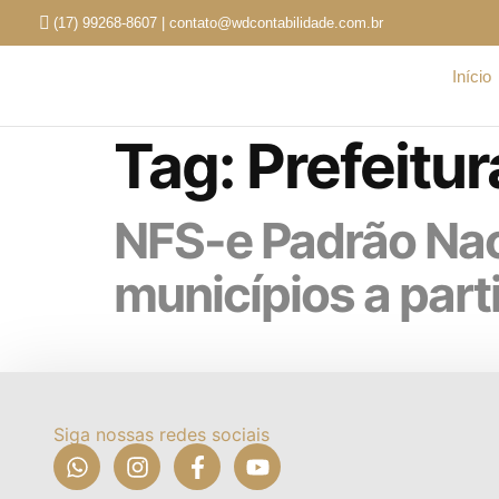
(17) 99268-8607 | contato@wdcontabilidade.com.br
Início
Tag:
Prefeitur
NFS-e Padrão Nac
municípios a part
A partir de janeiro de 2026, entra em vigor 
prestadores de serviços no Brasil.A medida bu
municipal. O que é a NFS-e Padrão Nacional
Siga nossas redes sociais