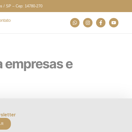
os / SP – Cep: 14780-270
ntato
a empresas e
S-e) padrão nacional para todos os
er mais eficiência à gestão tributária
sletter
AR