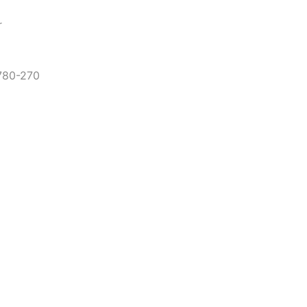
r
4780-270