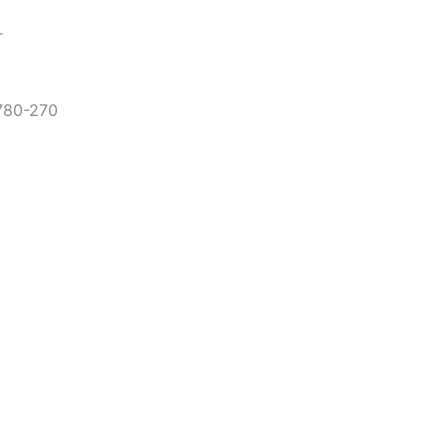
r
4780-270