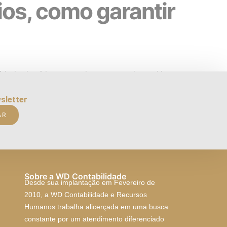
os, como garantir
lidade de vida para todos os moradores. No
do parte dos condôminos não paga a taxa
sletter
AR
Sobre a WD Contabilidade
Desde sua implantação em Fevereiro de
2010, a WD Contabilidade e Recursos
Humanos trabalha alicerçada em uma busca
constante por um atendimento diferenciado