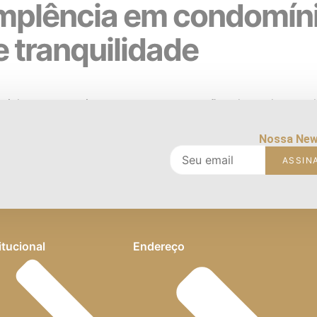
implência em condomíni
e tranquilidade
cial para garantir segurança, manutenção adequada e qua
s por síndicos e administradoras é a inadimplência: quan
fre um impacto imediato. De acordo […]
Nossa New
ASSIN
itucional
Endereço