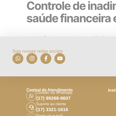
Controle de inad
saúde financeira 
A saúde financeira de um condomínio é essen
entanto, um dos maiores desafios enfrentado
condominial em dia, o orçamento coletivo so
Siga nossas redes sociais
Inst
Central de Atendimento
Contato via Whatsapp
(17) 99268-8607
Suporte ao cliente
(17) 3321-1616
Envie um e-mail